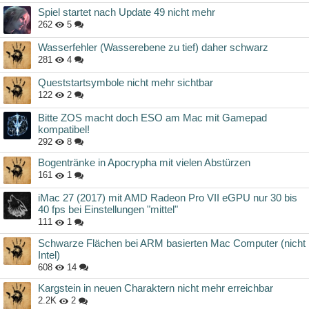
Spiel startet nach Update 49 nicht mehr
262
5
Wasserfehler (Wasserebene zu tief) daher schwarz
281
4
Queststartsymbole nicht mehr sichtbar
122
2
Bitte ZOS macht doch ESO am Mac mit Gamepad
kompatibel!
292
8
Bogentränke in Apocrypha mit vielen Abstürzen
161
1
iMac 27 (2017) mit AMD Radeon Pro VII eGPU nur 30 bis
40 fps bei Einstellungen "mittel"
111
1
Schwarze Flächen bei ARM basierten Mac Computer (nicht
Intel)
608
14
Kargstein in neuen Charaktern nicht mehr erreichbar
2.2K
2