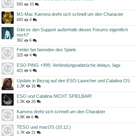
591
10
M1-Mac Kamera dreht sich schnell um den Character
683
4
Gibt es den Support außerhalb dieses Forums eigentlich
noch?
362
6
Fehler bei beenden des Spiels
325
4
ESO PING +999, Verbindungsabbrüche delays, lags
421
6
Update in Bezug auf den ESO-Launcher und Catalina OS
1.2K
16
ESO und Catalina NICHT SPIELBAR!
1.3K
26
Kamera dreht sich schnell um den Charakter
5.8K
6
TESO und macOS (10.12.)
1.7K
21