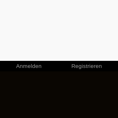
Anmelden
Registrieren
FANARTIKEL
JOBS
KONTAKT
FIRMA
MITGLIEDSCHAFT KÜNDIGEN
DATENSCHUTZERKLÄRUNG
UNSERE NUTZUNGSBEDINGUNGEN
LIZENZVEREINBARUNG
VERHALTENSKODEX
EULA
COOKIE-RICHTLINIE
IMPRESSUM
NUTZUNGSBEDINGUNGEN FÜR ERWEITERUNGEN