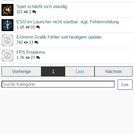
Spiel schließt sich ständig
321
2
ESO im Launcher nicht startbar -&gt; Fehlermeldung
1.1K
15
Extreme Grafik Fehler seit heutigem update.
742
13
FPS Probleme
1.7K
27
Vorherige
1
Nächste
Los