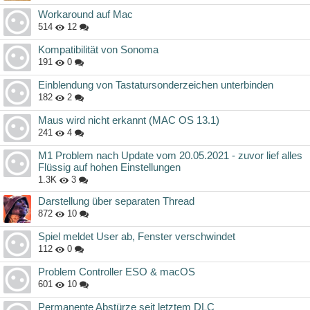
Workaround auf Mac
514
12
Kompatibilität von Sonoma
191
0
Einblendung von Tastatursonderzeichen unterbinden
182
2
Maus wird nicht erkannt (MAC OS 13.1)
241
4
M1 Problem nach Update vom 20.05.2021 - zuvor lief alles
Flüssig auf hohen Einstellungen
1.3K
3
Darstellung über separaten Thread
872
10
Spiel meldet User ab, Fenster verschwindet
112
0
Problem Controller ESO & macOS
601
10
Permanente Abstürze seit letztem DLC