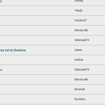
Destary
s)
Teledji
Haddes47
ManouLette
Safeclaw974
sywee
ux cul et chemise.
madien
Safeclaw974
ss
ManouLette
AzhalveK
Bastetina