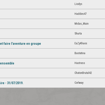
Liodys
Haddes47
Midas_Main
Shurta
EaZyKhaos
t faire l'aventure en groupe
Bastetina
Hastress
e ensemble
ChatonBrutal42
Corlway
ire - 31/07/2019.