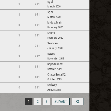
sgol
1
281
March 2020
sgol
1
151
March 2020
Midas_Main
0
101
February 2020
Shurta
1
341
February 2020
Skullcan
2
211
January 2020
sywee
9
292
November 2019
Ropedancer1
1
131
October 2019
ChatonBrutal42
0
131
October 2019
Corlway
6
311
August 2019
1
2
3
SUIVANT