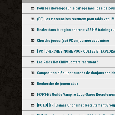
Pour les développeur je partage mes idée de pour
Discussion
(PC) Les mercenaires recrutent pour raids vet HM
Discussion
Healer dans ta region cherche vSS HM training ru
Discussion
Cherche joueur(se) PC en journée avec micro
Discussion
[ PC ] CHERCHE BINOME POUR QUETES ET EXPLOR
Discussion
Les Raids Hot Chilly Looters recrutent !
Discussion
Composition d'équipe : succès de donjons additi
Discussion
Recherche de joueur xbox
Discussion
FR/PS4/5 Guilde Vampire Loup-Garou Recrutemen
Discussion
[PC EU] [FR] Llamas Unchained Recrutement Grou
Discussion