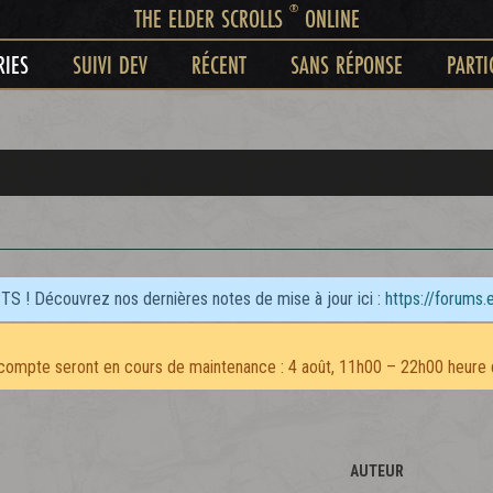
®
THE ELDER SCROLLS
ONLINE
RIES
SUIVI DEV
RÉCENT
SANS RÉPONSE
PARTI
PTS ! Découvrez nos dernières notes de mise à jour ici :
https://forums.
compte seront en cours de maintenance : 4 août, 11h00 – 22h00 heure 
AUTEUR