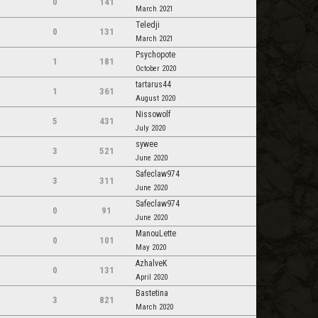
0
141
March 2021
Teledji
0
131
March 2021
Psychopote
1
181
October 2020
tartarus44
1
361
August 2020
Nissowolf
5
431
July 2020
sywee
3
521
June 2020
Safeclaw974
3
311
June 2020
Safeclaw974
0
91
June 2020
ManouLette
0
101
May 2020
AzhalveK
0
131
April 2020
Bastetina
3
821
March 2020