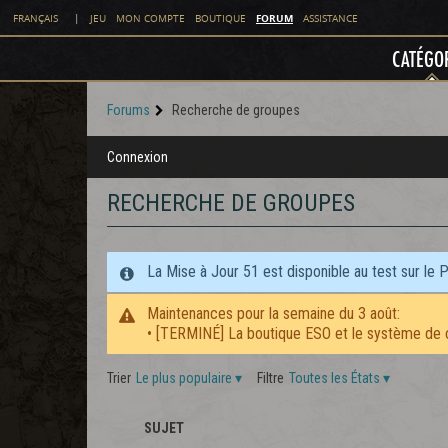
FORUM
FRANÇAIS
|
JEU
MON COMPTE
BOUTIQUE
ASSISTANCE
CATÉGO
Forums
Recherche de groupes
Connexion
RECHERCHE DE GROUPES
La Mise à Jour 51 est disponible au test sur le 
Maintenances pour la semaine du 3 août:
• [TERMINÉ] La boutique ESO et le système de 
Trier
Le plus populaire
▾
Filtre
Toutes les États
▾
SUJET
STAFF
ICÔNE