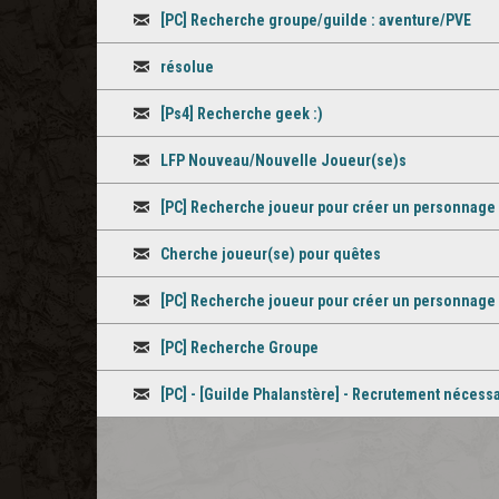
Discussion
[PC] Recherche groupe/guilde : aventure/PVE
Discussion
résolue
Discussion
[Ps4] Recherche geek :)
Discussion
LFP Nouveau/Nouvelle Joueur(se)s
Discussion
[PC] Recherche joueur pour créer un personnage e
Discussion
Cherche joueur(se) pour quêtes
Discussion
[PC] Recherche joueur pour créer un personnag
Discussion
[PC] Recherche Groupe
Discussion
[PC] - [Guilde Phalanstère] - Recrutement nécessa
Discussion