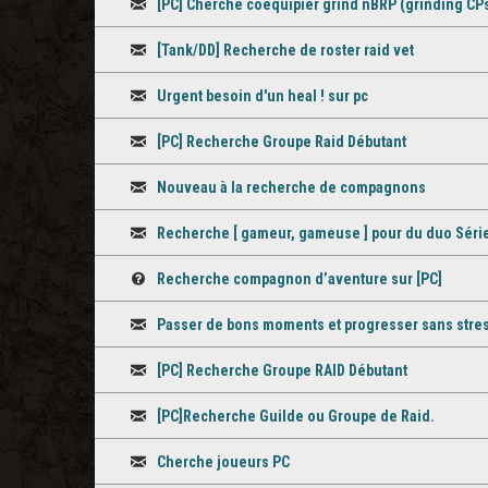
[PC] Cherche coéquipier grind nBRP (grinding CP
Discussion
[Tank/DD] Recherche de roster raid vet
Discussion
Urgent besoin d'un heal ! sur pc
Discussion
[PC] Recherche Groupe Raid Débutant
Discussion
Nouveau à la recherche de compagnons
Discussion
Recherche [ gameur, gameuse ] pour du duo Série
Discussion
Recherche compagnon d’aventure sur [PC]
Question
Passer de bons moments et progresser sans stre
Discussion
[PC] Recherche Groupe RAID Débutant
Discussion
[PC]Recherche Guilde ou Groupe de Raid.
Discussion
Cherche joueurs PC