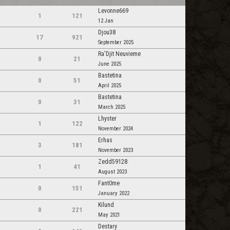
Levonne669
1
121
12 Jan
Djou38
17
921
September 2025
Ra'Djit Neuvieme
0
21
June 2025
Bastetina
0
51
April 2025
Bastetina
0
31
March 2025
Lhyster
1
122
November 2024
Erhas
3
181
November 2023
Zedd59128
1
41
August 2023
Fant0me
0
151
January 2022
Kilund
0
221
May 2021
Destary