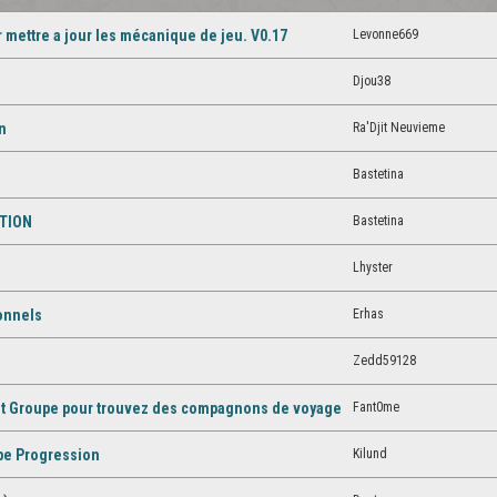
Levonne669
 mettre a jour les mécanique de jeu. V0.17
Djou38
Ra'Djit Neuvieme
n
Bastetina
Bastetina
ATION
Lhyster
Erhas
onnels
Zedd59128
Fant0me
t Groupe pour trouvez des compagnons de voyage
Kilund
pe Progression