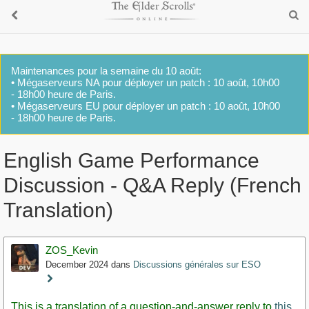
Maintenances pour la semaine du 10 août:
• Mégaserveurs NA pour déployer un patch : 10 août, 10h00
- 18h00 heure de Paris.
• Mégaserveurs EU pour déployer un patch : 10 août, 10h00
- 18h00 heure de Paris.
English Game Performance
Discussion - Q&A Reply (French
Translation)
ZOS_Kevin
December 2024
dans
Discussions générales sur ESO
Staff
Post
This is a translation of a question-and-answer reply to
this