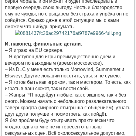
серая мораль, и он может и будет преследовать в
первую очередь свою выгоду. Честь и благородство
ему не чужды, но с рыцарем без страха и упрёка он не
сойдётся. Однако даже в этой ситуации мы с вами
сможем что-нибудь придумать.
И, наконец, финальные детали.
– Я играю на EU сервере.
– Я доступен для игры преимущественно днём и
вечером по выходным (время московское).
– Из DLC у меня есть только Morrowind, Summerset и
Elsweyr. Другие локации посетить, увы, я не сумею.
– Я готов быть как игроком, так и мастером. То есть, как
играть в ваш сюжет, так и вести свой.
– Жанры РП подойдут любые, как с экшном, так и без
оного. Можем начать с небольшого развлекательного
тавернкрафта (мирного отыгрыша с общением), узнать
друг друга получше и посмотреть, как пойдёт.
Я без проблем буду отыгрывать практически что
угодно, однако мне не интересен отыгрыш
сексуальных сцен. Всё околосексуальное допустимо,