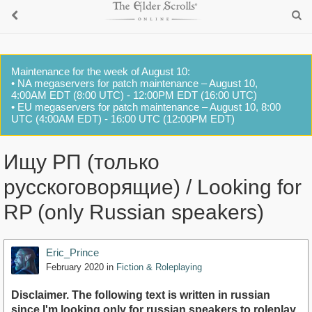
Maintenance for the week of August 10:
• NA megaservers for patch maintenance – August 10,
4:00AM EDT (8:00 UTC) - 12:00PM EDT (16:00 UTC)
• EU megaservers for patch maintenance – August 10, 8:00
UTC (4:00AM EDT) - 16:00 UTC (12:00PM EDT)
Ищу РП (только
русскоговорящие) / Looking for
RP (only Russian speakers)
Eric_Prince
February 2020
in
Fiction & Roleplaying
Disclaimer. The following text is written in russian
since I'm looking only for russian speakers to roleplay.